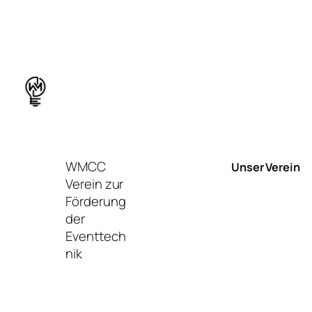
WMCC
Unser Verein
Verein zur
Förderung
der
Eventtech
nik