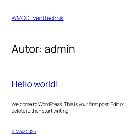
Zum
Inhalt
WMCC Eventtechnik
springen
Autor:
admin
Hello world!
Welcome to WordPress. This is your first post. Edit or
delete it, then start writing!
4. März 2025